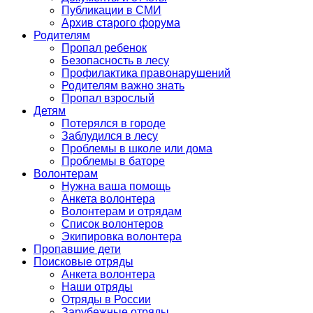
Публикации в СМИ
Архив старого форума
Родителям
Пропал ребенок
Безопасность в лесу
Профилактика правонарушений
Родителям важно знать
Пропал взрослый
Детям
Потерялся в городе
Заблудился в лесу
Проблемы в школе или дома
Проблемы в баторе
Волонтерам
Нужна ваша помощь
Анкета волонтера
Волонтерам и отрядам
Список волонтеров
Экипировка волонтера
Пропавшие дети
Поисковые отряды
Анкета волонтера
Наши отряды
Отряды в России
Зарубежные отряды