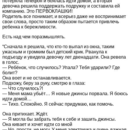
потеряла телефон и боялась идти домой, а вторая
девочка решила поддержать подружку и составила ей
компанию. Это ПЕРВОКЛАШКИ!
Родитель все понимает, и всерьез даже не воспринимает
свои слова, просто таким образом пытается привлечь
ребенка к бережливости.
Есть над чем поразмышлять.
“Сначала я решила, что кто-то выпал из окна, таким
ужасным и громким был детский крик. Рванула к
подъезду и увидела девочку лет двенадцати. Она ревела
в голос.
— Ребёнок, что случилось? Упала? Тебя ударили? Где
болит?
Она воет и не останавливается.
Подхожу, беру за руку, смотрю в глаза:
— Что случилось?!
— Меня мама убьёт… Я новые джинсы порвала. Я боюсь
идти домой…
— Тихо. Спокойно. Я сейчас придумаю, как помочь.
Она притихает. Ждёт.
— Я могла бы забрать тебя к себе и зашить джинсы.
Она кивает и хочет идти со мной
— Но, прости, не могу. У меня электричка и очень важная