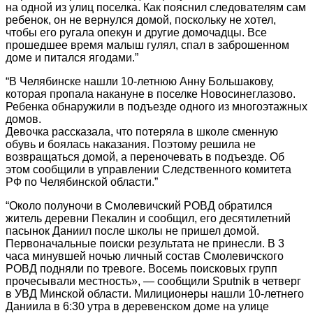
на одной из улиц поселка. Как пояснил следователям сам
ребенок, он не вернулся домой, поскольку не хотел,
чтобы его ругала опекун и другие домочадцы. Все
прошедшее время малыш гулял, спал в заброшенном
доме и питался ягодами.”
“В Челябинске нашли 10-летнюю Анну Большакову,
которая пропала накануне в поселке Новосинеглазово.
Ребенка обнаружили в подъезде одного из многоэтажных
домов.
Девочка рассказала, что потеряла в школе сменную
обувь и боялась наказания. Поэтому решила не
возвращаться домой, а переночевать в подъезде. Об
этом сообщили в управлении Следственного комитета
РФ по Челябинской области.”
“Около полуночи в Смолевичский РОВД обратился
житель деревни Пекалин и сообщил, его десятилетний
пасынок Даниил после школы не пришел домой.
Первоначальные поиски результата не принесли. В 3
часа минувшей ночью личный состав Смолевичского
РОВД подняли по тревоге. Восемь поисковых групп
прочесывали местность», — сообщили Sputnik в четверг
в УВД Минской области. Милиционеры нашли 10-летнего
Даниила в 6:30 утра в деревенском доме на улице