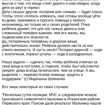
мысли о том, что вещи стоят дорого и нам обидно, когда
дети их рвут и теряют.
Дети слышат другое: потеряю или сломаю — будет плохо.
Чтобы этого «плохо» избежать, они готовы вообще уйти
из дома, принимать и просить помощи у любого
незнакомца, но только не у своих родителей. Пока
ребёнок думает, что для нас новые джинсы или
сломанный телефон важнее, чем его жизнь, мы
подвергаем его опасности.
Да, потерянные телефоны и дорогие вещи,
действительно, жалко. Ребёнок должен нести за них
ответственность. И пусть несёт! Потерял дорогой — ходи
с кнопочным, порвал штаны — ходи в разодранных.
Наша задача — сделать так, чтобы ребёнок отвечал за
свои вещи и поступки, а главное, чтобы был абсолютно
уверен: дома всегда безопаснее, чем на улице. А мы,
родители — первоисточник помощи, защиты и
поддержки.” (c) Марианна Шевченко
Вот лишь некоторые из таких случаев:
“Несколько суток полиция, МЧС и следователи искали
пропавшего семилетнего мальчика в Ильинском районе
Пермского края. Поиски дали результат Мальчика нашли