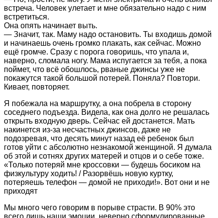
встреча. Человек улетает и мне обязательно надо с ним
встретиться.
Она опять начинает выть.
— Значит, так. Маму надо остановить. Ты входишь домой
и начинаешь очень громко плакать, как сейчас. Можно
ещё громче. Сразу с порога говоришь, что упала и,
наверно, сломала ногу. Мама испугается за тебя, а пока
поймет, что всё обошлось, рваные джинсы уже не
покажутся такой большой потерей. Поняла? Повтори.
Кивает, повторяет.
Я побежала на маршрутку, а она побрела в сторону
соседнего подъезда. Видела, как она долго не решалась
открыть входную дверь. Сейчас ей достанется. Мать
накинется из-за несчастных джинсов, даже не
подозревая, что десять минут назад её ребенок был
готов уйти с абсолютно незнакомой женщиной. Я думала
об этой и сотнях других матерей и отцов и о себе тоже.
«Только потеряй мне кроссовки — будешь босиком на
физкультуру ходить! / Разорвёшь новую куртку,
потеряешь телефон — домой не приходи!». Вот они и не
приходят
Мы много чего говорим в порыве страсти. В 90% это
всего лишь наши эмоции, неверно сформулированные