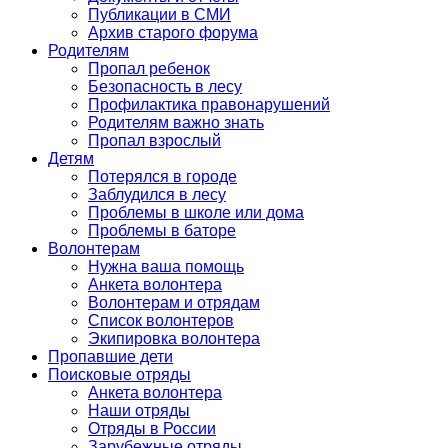
Публикации в СМИ
Архив старого форума
Родителям
Пропал ребенок
Безопасность в лесу
Профилактика правонарушений
Родителям важно знать
Пропал взрослый
Детям
Потерялся в городе
Заблудился в лесу
Проблемы в школе или дома
Проблемы в баторе
Волонтерам
Нужна ваша помощь
Анкета волонтера
Волонтерам и отрядам
Список волонтеров
Экипировка волонтера
Пропавшие дети
Поисковые отряды
Анкета волонтера
Наши отряды
Отряды в России
Зарубежные отряды