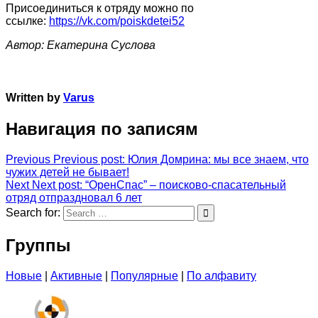
Присоединиться к отряду можно по
ссылке:
https://vk.com/poiskdetei52
Автор: Екатерина Суслова
Written by
Varus
Навигация по записям
Previous
Previous post:
Юлия Домрина: мы все знаем, что
чужих детей не бывает!
Next
Next post:
“ОренСпас” – поисково-спасательный
отряд отпраздновал 6 лет
Search for:
Группы
Новые
|
Активные
|
Популярные
|
По алфавиту