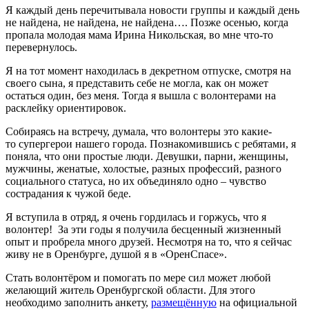
Я каждый день перечитывала новости группы и каждый день
не найдена, не найдена, не найдена…. Позже осенью, когда
пропала молодая мама Ирина Никольская, во мне что-то
перевернулось.
Я на тот момент находилась в декретном отпуске, смотря на
своего сына, я представить себе не могла, как он может
остаться один, без меня. Тогда я вышла с волонтерами на
расклейку ориентировок.
Собираясь на встречу, думала, что волонтеры это какие-
то супергерои нашего города. Познакомившись с ребятами, я
поняла, что они простые люди. Девушки, парни, женщины,
мужчины, женатые, холостые, разных профессий, разного
социального статуса, но их объединяло одно – чувство
сострадания к чужой беде.
Я вступила в отряд, я очень гордилась и горжусь, что я
волонтер! За эти годы я получила бесценный жизненный
опыт и пробрела много друзей. Несмотря на то, что я сейчас
живу не в Оренбурге, душой я в «ОренСпасе».
Стать волонтёром и помогать по мере сил может любой
желающий житель Оренбургской области. Для этого
необходимо заполнить анкету,
размещённую
на официальной