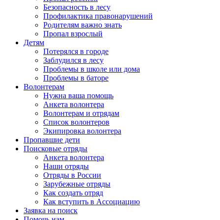
Безопасность в лесу
Профилактика правонарушений
Родителям важно знать
Пропал взрослый
Детям
Потерялся в городе
Заблудился в лесу
Проблемы в школе или дома
Проблемы в баторе
Волонтерам
Нужна ваша помощь
Анкета волонтера
Волонтерам и отрядам
Список волонтеров
Экипировка волонтера
Пропавшие дети
Поисковые отряды
Анкета волонтера
Наши отряды
Отряды в России
Зарубежные отряды
Как создать отряд
Как вступить в Ассоциацию
Заявка на поиск
Помочь нам