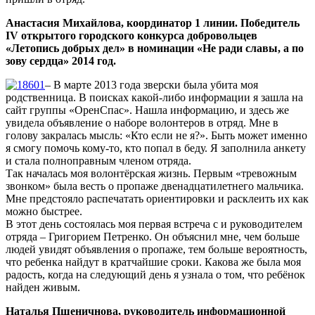
Анастасия Михайлова, координатор 1 линии. Победитель
IV открытого городского конкурса добровольцев
«Летопись добрых дел» в номинации «Не ради славы, а по
зову сердца» 2014 год.
– В марте 2013 года зверски была убита моя
родственница. В поисках какой-либо информации я зашла на
сайт группы «ОренСпас». Нашла информацию, и здесь же
увидела объявление о наборе волонтеров в отряд. Мне в
голову закралась мысль: «Кто если не я?». Быть может именно
я смогу помочь кому-то, кто попал в беду. Я заполнила анкету
и стала полноправным членом отряда.
Так началась моя волонтёрская жизнь. Первым «тревожным
звонком» была весть о пропаже двенадцатилетнего мальчика.
Мне предстояло распечатать ориентировки и расклеить их как
можно быстрее.
В этот день состоялась моя первая встреча с и руководителем
отряда – Григорием Петренко. Он объяснил мне, чем больше
людей увидят объявления о пропаже, тем больше вероятность,
что ребенка найдут в кратчайшие сроки. Какова же была моя
радость, когда на следующий день я узнала о том, что ребёнок
найден живым.
Наталья Пшеничнова, руководитель информационной