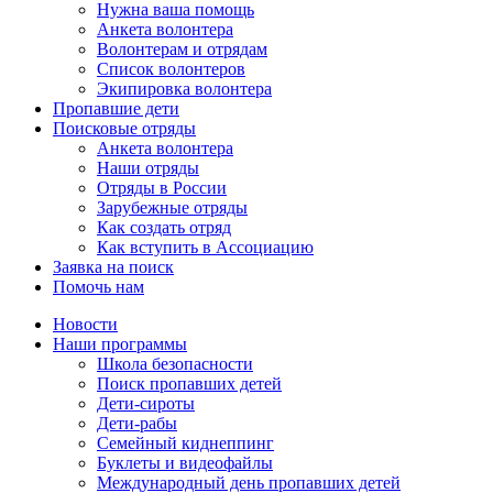
Нужна ваша помощь
Анкета волонтера
Волонтерам и отрядам
Список волонтеров
Экипировка волонтера
Пропавшие дети
Поисковые отряды
Анкета волонтера
Наши отряды
Отряды в России
Зарубежные отряды
Как создать отряд
Как вступить в Ассоциацию
Заявка на поиск
Помочь нам
Новости
Наши программы
Школа безопасности
Поиск пропавших детей
Дети-сироты
Дети-рабы
Семейный киднеппинг
Буклеты и видеофайлы
Международный день пропавших детей