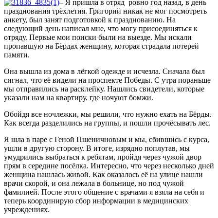
– Я пришла в отряд ровно год назад, в день
празднования трёхлетия. Григорий никак не мог посмотреть
анкету, был занят подготовкой к празднованию. На
следующий день написал мне, что могу присоединяться к
отряду. Первые мои поиски были на выезде. Мы искали
пропавшую на Бёрдах женщину, которая страдала потерей
памяти.
Она вышла из дома в лёгкой одежде и исчезла. Сначала был
сигнал, что её видели на проспекте Победы. С утра пораньше
мы отправились на расклейку. Нашлись свидетели, которые
указали нам на квартиру, где ночуют бомжи.
Обойдя все ночлежки, мы решили, что нужно ехать на Бёрды.
Как всегда разделились на группы, и пошли прочёсывать лес.
Я шла в паре с Геной Пшеничновым и мы, сбившись с курса,
ушли в другую сторону. В итоге, изрядно поплутав, мы
умудрились выбраться к ребятам, пройдя через чужой двор
прям в середине посёлка. Интересно, что через несколько дней
женщина нашлась живой. Как оказалось её на улице нашли
врачи скорой, и она лежала в больнице, но под чужой
фамилией. После этого общение с врачами я взяла на себя и
теперь координирую сбор информации в медицинских
учреждениях.