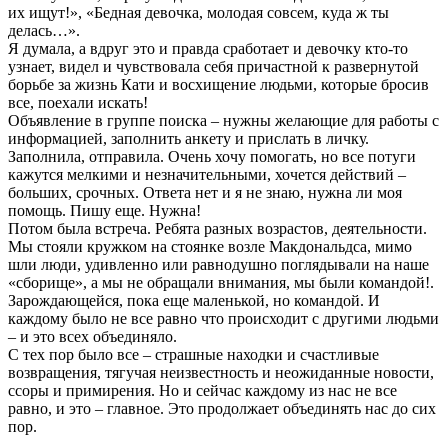
их ищут!», «Бедная девочка, молодая совсем, куда ж ты
делась…».
Я думала, а вдруг это и правда сработает и девочку кто-то
узнает, видел и чувствовала себя причастной к развернутой
борьбе за жизнь Кати и восхищение людьми, которые бросив
все, поехали искать!
Объявление в группе поиска – нужны желающие для работы с
информацией, заполнить анкету и прислать в личку.
Заполнила, отправила. Очень хочу помогать, но все потуги
кажутся мелкими и незначительными, хочется действий –
больших, срочных. Ответа нет и я не знаю, нужна ли моя
помощь. Пишу еще. Нужна!
Потом была встреча. Ребята разных возрастов, деятельности.
Мы стояли кружком на стоянке возле Макдональдса, мимо
шли люди, удивленно или равнодушно поглядывали на наше
«сборище», а мы не обращали внимания, мы были командой!.
Зарождающейся, пока еще маленькой, но командой. И
каждому было не все равно что происходит с другими людьми
– и это всех объединяло.
С тех пор было все – страшные находки и счастливые
возвращения, тягучая неизвестность и неожиданные новости,
ссоры и примирения. Но и сейчас каждому из нас не все
равно, и это – главное. Это продолжает объединять нас до сих
пор.