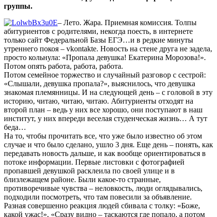
группы.
– Лето. Жара. Приемная комиссия. Толпы
абитуриентов с родителями, некогда поесть, в интернете
только сайт Федеральной Базы ЕГЭ…и в редкие минуты
утреннего покоя – vkontakte. Новость на стене друга не задела,
просто кольнула: «Пропала девушка! Екатерина Морозова!».
Потом опять работа, работа, работа.
Потом семейное торжество и случайный разговор с сестрой:
«Слышали, девушка пропала?», выяснилось, что девушка
знакомая племянницы. И на следующей день – с головой в эту
историю, читаю, читаю, читаю. Абитуриенты отходят на
второй план – ведь у них все хорошо, они поступают в наш
институт, у них впереди веселая студенческая жизнь… А тут
беда…
На то, чтобы прочитать все, что уже было известно об этом
случае и что было сделано, ушло 3 дня. Еще день – понять, как
передавать новость дальше, и как вообще ориентироваться в
потоке информации. Первые листовки с фотографией
пропавшей девушкой расклеила по своей улице и в
близлежащем районе. Были какое-то странные,
противоречивые чувства – неловкость, люди оглядывались,
подходили посмотреть, что там повесили за объявление.
Разная совершенно реакция людей сбивала с толку: «Боже,
какой ужас!», «Сразу видно – таскаются где попало, а потом