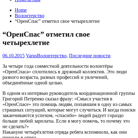
Home
Волонтерство
“ОренСпас” отметил свое четырехлетие
“ОренСпас” отметил свое
четырехлетие
06.10.2015
Varus
Волонтерство
,
Последние новости
За четыре года совместной деятельности волонтёры
«ОренСпаса» сплотились в дружный коллектив. Это люди
разного возраста, разных профессий и увлечений,
объединённые одной целью.
В одном из интервью руководитель координационной группы
Григорий Петренко сказал фразу: «Смысл участия в
«ОренСпасе» это помощь людям, попавшим в одну из самых
страшных ситуаций, которые могут случиться. И когда поиски
заканчиваются успехом, «спасибо» людей радует гораздо
больше любой зарплаты. Если я могу помочь, то почему это
не сделать?»
Накануне четырёхлетия отряда ребята вспомнили, как они
пришли в отряд.