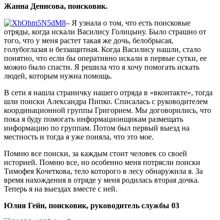
Жанна Денисова, поисковик.
– Я узнала о том, что есть поисковые
отряды, когда искали Василису Голицыну. Было страшно от
того, что у меня растет такая же дочь, белобрысая,
голубоглазая и беззащитная. Когда Василису нашли, стало
понятно, что если бы оперативно искали в первые сутки, ее
можно было спасти. Я решила что я хочу помогать искать
людей, которым нужна помощь.
В сети я нашла страничку нашего отряда в «вконтакте», тогда
шли поиски Александра Пипко. Списалась с руководителем
координационной группы Григорием. Мы договорились, что
пока я буду помогать информационщикам размещать
информацию по группам. Потом был первый выезд на
местность и тогда я уже поняла, что это мое.
Помню все поиски, за каждым стоит человек со своей
историей. Помню все, но особенно меня потрясли поиски
Тимофея Кочеткова, тело которого в лесу обнаружила я. За
время нахождения в отряде у меня родилась вторая дочка.
Теперь я на выездах вместе с ней.
Юлия Гейн, поисковик, руководитель службы 03