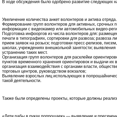
В ходе обсуждения было одобрено развитие следующих н
Увеличение количества анкет волонтеров и актива отряда.
Формирование групп волонтеров для активных, срочных п
информации с видеокамер или автомобильных видео-реги
Подготовка инфооргов из числа волонтеров для: размеще
печати в типографиях, сортировки для развоза; развоза 
прием заявок на розыск; подготовки пресс-релизов, писе
школах, учреждениях внешкольной занятости; выявления м
устранению таких мест.
Организация групп волонтеров для расклейки ориентиров
пунктов временного хранения ориентировок и выдачи их 
организация взаимодействия с органами власти, обществ
торговых центров, руководством вокзалов;
Выявление взрослых лиц использующих в попрошайничеств
такой деятельности.
Также были определены проекты, которые должны реализо
«Дети рабы в руках попрошаек» — выявление и пресечен