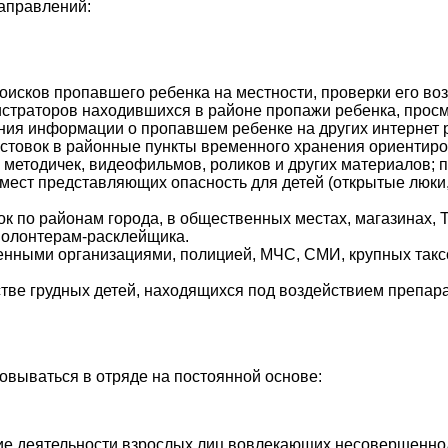
аправлений:
оисков пропавшего ребенка на местности, проверки его во
страторов находившихся в районе пропажи ребенка, просм
ния информации о пропавшем ребенке на других интернет р
листовок в районные пункты временного хранения ориентир
м, методичек, видеофильмов, роликов и других материалов;
ест представляющих опасность для детей (открытые люки, 
ок по районам города, в общественных местах, магазинах,
волонтерам-расклейщика.
енными организациями, полицией, МЧС, СМИ, крупных таксо
е грудных детей, находящихся под воздействием препарат
вываться в отряде на постоянной основе:
ие деятельности взрослых лиц вовлекающих несовершенно