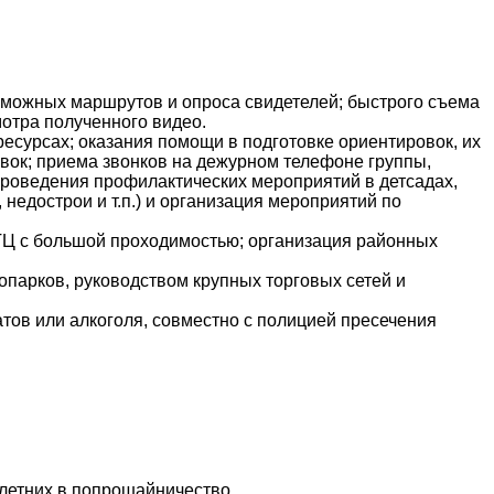
зможных маршрутов и опроса свидетелей; быстрого съема
отра полученного видео.
есурсах; оказания помощи в подготовке ориентировок, их
овок; приема звонков на дежурном телефоне группы,
 проведения профилактических мероприятий в детсадах,
недострои и т.п.) и организация мероприятий по
 ТЦ с большой проходимостью; организация районных
парков, руководством крупных торговых сетей и
ов или алкоголя, совместно с полицией пресечения
летних в попрошайничество.