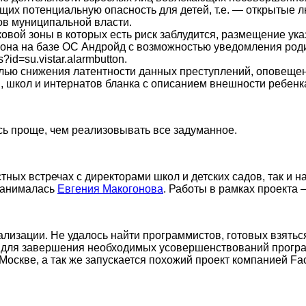
их потенциальную опасность для детей, т.е. — открытые 
нов муниципальной власти.
вой зоны в которых есть риск заблудится, размещение ука
она на базе ОС Андройд с возможностью уведомления роди
?id=su.vistar.alarmbutton.
елью снижения латентности данных преступлений, оповеще
, школ и интернатов бланка с описанием внешности ребенка
сь проще, чем реализовывать все задуманное.
тных встречах с директорами школ и детских садов, так и н
 занималась
Евгения Макогонова
. Работы в рамках проекта 
лизации. Не удалось найти программистов, готовых взятьс
для завершения необходимых усовершенствований программ
. Москве, а так же запускается похожий проект компанией 