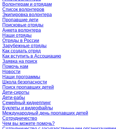
Волонтерам и отрядам
Список волонтеров
Экипировка волонтера
Пропавшие дети
Поисковые отряды
Анкета волонтера
Наши отряды
Отряды в России
Зарубежные отряды
Как создать отряд
Как вступить в Ассоциацию
Заявка на поиск
Помочь нам
Новости
Наши программы
Школа безопасности
Поиск пропавших детей
Дети-сироты
Дети-рабы
Семейный киднеппинг
Буклеты и видеофайлы
Международный день пропавших детей
Сотрудничество
Чем вы можете помочь?
Сотрудничество с государственными организациями