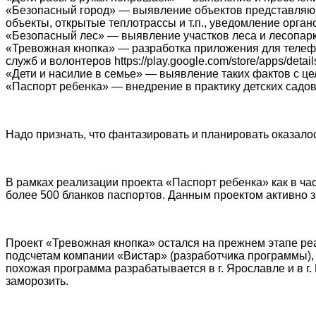
«Безопасный город» — выявление объектов представляющ
объекты, открытые теплотрассы и т.п., уведомление орга
«Безопасный лес» — выявление участков леса и лесопарко
«Тревожная кнопка» — разработка приложения для телеф
служб и волонтеров https://play.google.com/store/apps/details
«Дети и насилие в семье» — выявление таких фактов с ц
«Паспорт ребенка» — внедрение в практику детских садов
Надо признать, что фантазировать и планировать оказало
В рамках реализации проекта «Паспорт ребенка» как в час
более 500 бланков паспортов. Данным проектом активно
Проект «Тревожная кнопка» остался на прежнем этапе реа
подсчетам компании «Вистар» (разработчика программы), 
похожая программа разрабатывается в г. Ярославле и в г
заморозить.