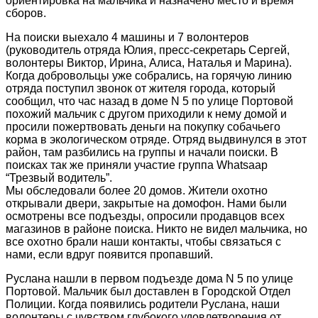
ориентировка на мальчика и назначено место и время
сборов.
На поиски выехало 4 машины и 7 волонтеров
(руководитель отряда Юлия, пресс-секретарь Сергей,
волонтеры Виктор, Ирина, Алиса, Наталья и Марина).
Когда добровольцы уже собрались, на горячую линию
отряда поступил звонок от жителя города, который
сообщил, что час назад в доме N 5 по улице Портовой
похожий мальчик с другом приходили к нему домой и
просили пожертвовать деньги на покупку собачьего
корма в экологическом отряде. Отряд выдвинулся в этот
район, там разбились на группы и начали поиски. В
поисках так же приняли участие группа Whatsaap
“Трезвый водитель”.
Мы обследовали более 20 домов. Жители охотно
открывали двери, закрытые на домофон. Нами были
осмотрены все подъезды, опросили продавцов всех
магазинов в районе поиска. Никто не видел мальчика, но
все охотно брали наши контакты, чтобы связаться с
нами, если вдруг появится пропавший.
Руслана нашли в первом подъезде дома N 5 по улице
Портовой. Мальчик был доставлен в Городской Отдел
Полиции. Когда появились родители Руслана, наши
волонтеры с чувством глубокого удовлетворения от