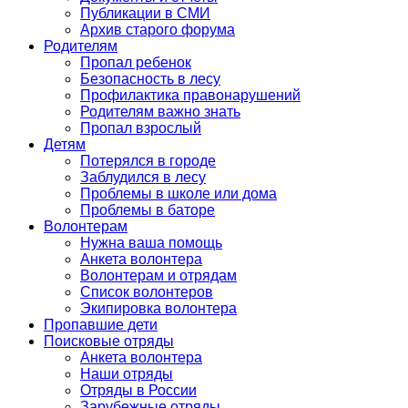
Публикации в СМИ
Архив старого форума
Родителям
Пропал ребенок
Безопасность в лесу
Профилактика правонарушений
Родителям важно знать
Пропал взрослый
Детям
Потерялся в городе
Заблудился в лесу
Проблемы в школе или дома
Проблемы в баторе
Волонтерам
Нужна ваша помощь
Анкета волонтера
Волонтерам и отрядам
Список волонтеров
Экипировка волонтера
Пропавшие дети
Поисковые отряды
Анкета волонтера
Наши отряды
Отряды в России
Зарубежные отряды