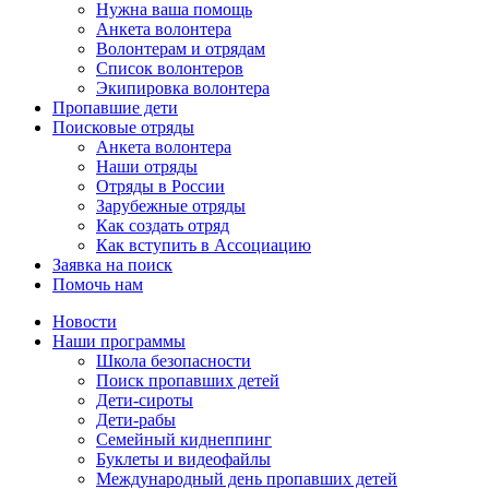
Нужна ваша помощь
Анкета волонтера
Волонтерам и отрядам
Список волонтеров
Экипировка волонтера
Пропавшие дети
Поисковые отряды
Анкета волонтера
Наши отряды
Отряды в России
Зарубежные отряды
Как создать отряд
Как вступить в Ассоциацию
Заявка на поиск
Помочь нам
Новости
Наши программы
Школа безопасности
Поиск пропавших детей
Дети-сироты
Дети-рабы
Семейный киднеппинг
Буклеты и видеофайлы
Международный день пропавших детей