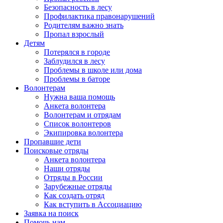
Безопасность в лесу
Профилактика правонарушений
Родителям важно знать
Пропал взрослый
Детям
Потерялся в городе
Заблудился в лесу
Проблемы в школе или дома
Проблемы в баторе
Волонтерам
Нужна ваша помощь
Анкета волонтера
Волонтерам и отрядам
Список волонтеров
Экипировка волонтера
Пропавшие дети
Поисковые отряды
Анкета волонтера
Наши отряды
Отряды в России
Зарубежные отряды
Как создать отряд
Как вступить в Ассоциацию
Заявка на поиск
Помочь нам