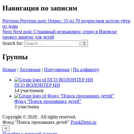
Навигация по записям
Previous
Previous post:
Опрос: 55 из 70 подростков хотели уйти
из дома
Next
Next post:
Страшный незнакомец: отряд в Ижевске
провел занятие для детей
Search for:
Группы
Новые
|
Активные
|
Популярные
|
По алфавиту
ПСО ВОЛОНТЕР НН
14 участников
Фонд ”Поиск пропавших детей”
3 участника
Copyright © 2026
. All rights reserved.
Фонд "Поиск пропавших детей"
PoiskDetei.ru
×
Перейти к верхней панели