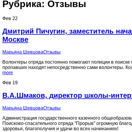
Рубрика:
Отзывы
Фев
22
Дмитрий Пичугин, заместитель нача
Москве
Марьяна Шевцова
Отзывы
Волонтеры отряда постоянно помогают полиции в поиске 
пропавших находят непосредственно сами волонтеры. Кол
more
Фев
19
В.А.Шмаков, директор школы-инте
Марьяна Шевцова
Отзывы
Администрация государственного казенного общеобразов
Поисково-спасательного отряда “Прорыв” огромную благод
здоровья, благополучия и удачи во всех начинаниях!