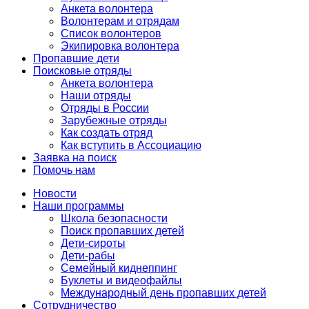
Анкета волонтера
Волонтерам и отрядам
Список волонтеров
Экипировка волонтера
Пропавшие дети
Поисковые отряды
Анкета волонтера
Наши отряды
Отряды в России
Зарубежные отряды
Как создать отряд
Как вступить в Ассоциацию
Заявка на поиск
Помочь нам
Новости
Наши программы
Школа безопасности
Поиск пропавших детей
Дети-сироты
Дети-рабы
Семейный киднеппинг
Буклеты и видеофайлы
Международный день пропавших детей
Сотрудничество