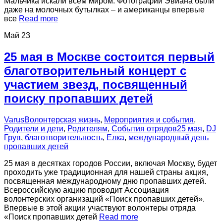
Мальчика искали всем миром. Фотографии Эвиана были
даже на молочных бутылках – и американцы впервые
все
Read more
Май
23
25 мая в Москве состоится первый
благотворительный концерт с
участием звезд, посвященный
поиску пропавших детей
Varus
Волонтерская жизнь
,
Мероприятия и события
,
Родители и дети
,
Родителям
,
События отрядов
25 мая
,
DJ
Грув
,
благотворительность
,
Елка
,
международный день
пропавших детей
25 мая в десятках городов России, включая Москву, будет
проходить уже традиционная для нашей страны акция,
посвященная международному дню пропавших детей.
Всероссийскую акцию проводит Ассоциация
волонтерских организаций «Поиск пропавших детей».
Впервые в этой акции участвуют волонтеры отряда
«Поиск пропавших детей
Read more