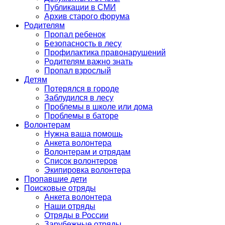
Публикации в СМИ
Архив старого форума
Родителям
Пропал ребенок
Безопасность в лесу
Профилактика правонарушений
Родителям важно знать
Пропал взрослый
Детям
Потерялся в городе
Заблудился в лесу
Проблемы в школе или дома
Проблемы в баторе
Волонтерам
Нужна ваша помощь
Анкета волонтера
Волонтерам и отрядам
Список волонтеров
Экипировка волонтера
Пропавшие дети
Поисковые отряды
Анкета волонтера
Наши отряды
Отряды в России
Зарубежные отряды